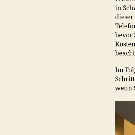
in Sch
dieser
Telefo
bevor 
Kosten
beacht
Im Fol
Schrit
wenn S