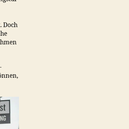
n
. Doch
ohe
nahmen
-
können,