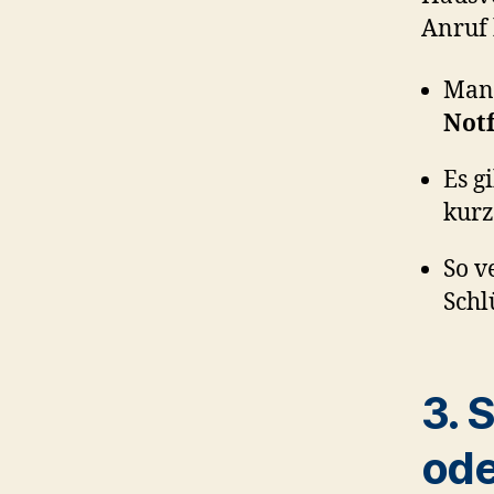
Anruf 
Man
Not
Es g
kurz
So v
Schl
3. 
ode