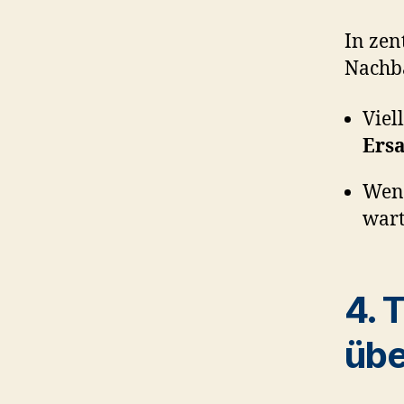
In zen
Nachba
Viel
Ersa
Wenn
wart
4. 
übe