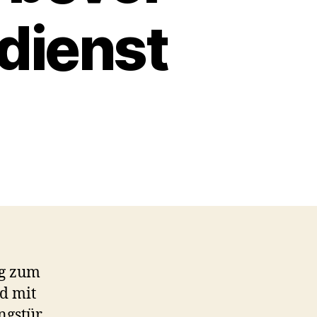
dienst
ng zum
nd mit
ngstür