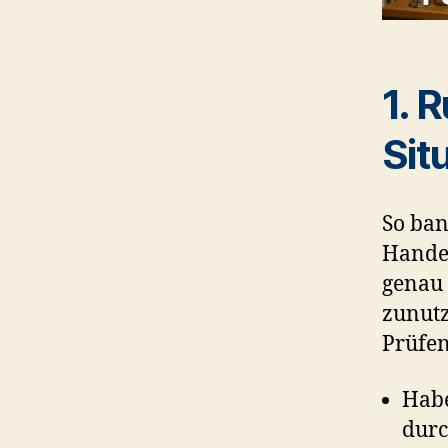
1. 
Sit
So ban
Handel
genau 
zunutz
Prüfen
Habe
durc