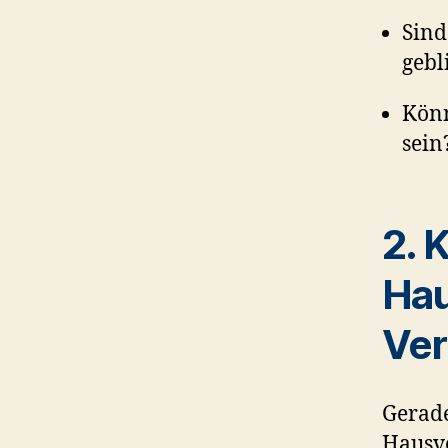
Sind
gebl
Könn
sein
2. 
Hau
Ver
Gerade
Hausve