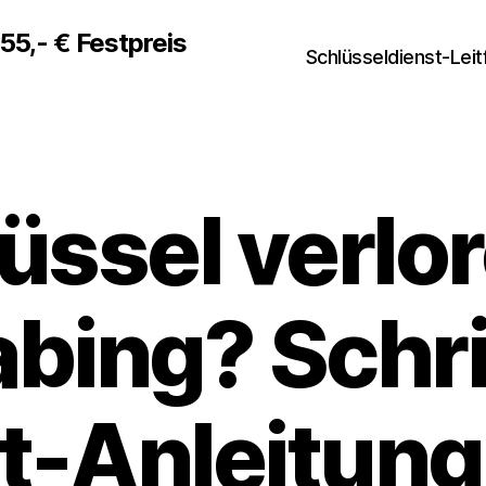
5,- € Festpreis
Schlüsseldienst-Lei
üssel verlor
ing? Schri
tt-Anleitung