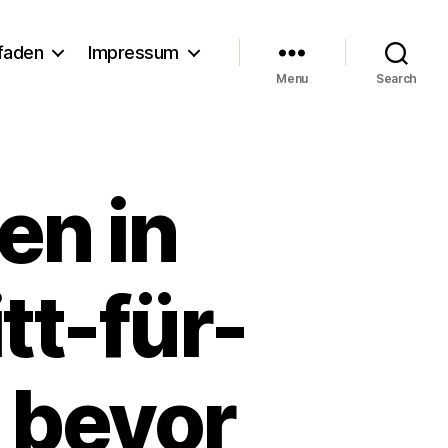
tfaden
Impressum
Menu
Search
en in
tt-für-
 bevor