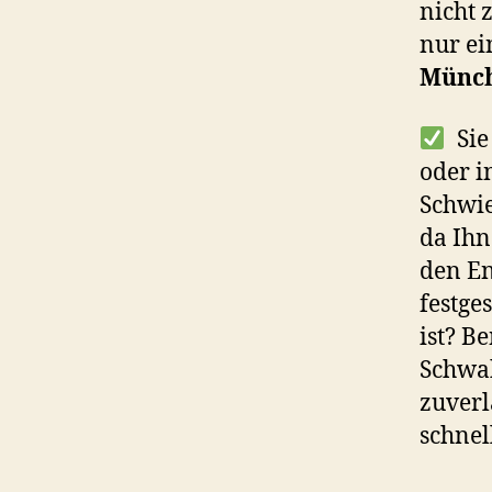
nicht 
nur ei
Münch
Sie
oder i
Schwie
da Ihn
den En
festges
ist? B
Schwab
zuverlä
schnel