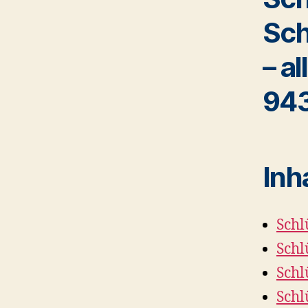
Sch
– a
94
Inh
Schl
Schl
Schl
Schl