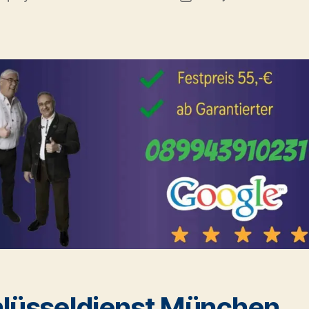
author
date
lüsseldienst München