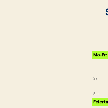
Mo-Fr:
Sa:
So:
Feiert