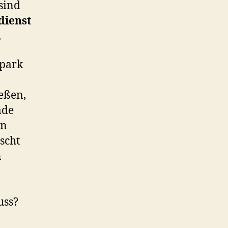
sind
dienst
.
dpark
eßen,
ade
en
tscht
n
uss?