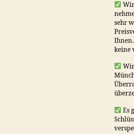
Wir
nehm
sehr w
Preisv
Ihnen.
keine 
Wir
Münche
Überra
überz
Es g
Schlüs
verspe