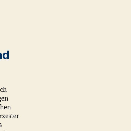
nd
ich
gen
chen
rzester
s