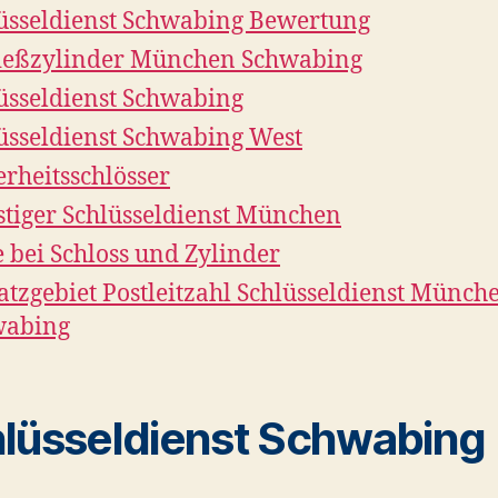
üsseldienst Schwabing Bewertung
ießzylinder München Schwabing
üsseldienst Schwabing
üsseldienst Schwabing West
erheitsschlösser
tiger Schlüsseldienst München
e bei Schloss und Zylinder
atzgebiet Postleitzahl Schlüsseldienst Münch
wabing
lüsseldienst Schwabing