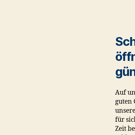
Sch
öff
gün
Auf un
guten 
unser
für si
Zeit b