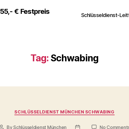
5,- € Festpreis
Schlüsseldienst-Lei
Tag:
Schwabing
Categories
SCHLÜSSELDIENST MÜNCHEN SCHWABING
By
Schlüsseldienst München
No Comment
Post
Post