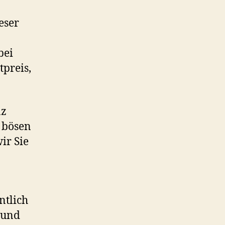
eser
bei
tpreis,
nz
 bösen
ir Sie
ntlich
 und