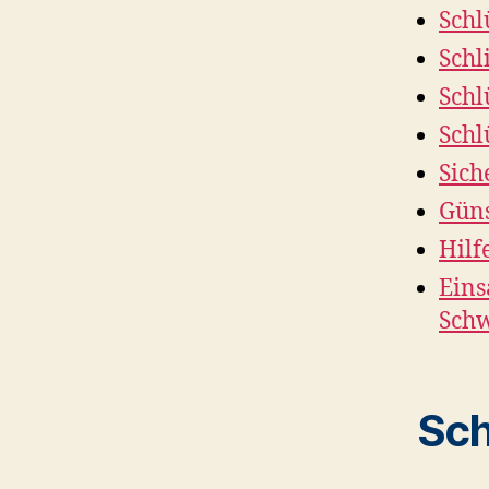
Schl
Schl
Schl
Schl
Sich
Güns
Hilf
Eins
Sch
Sch